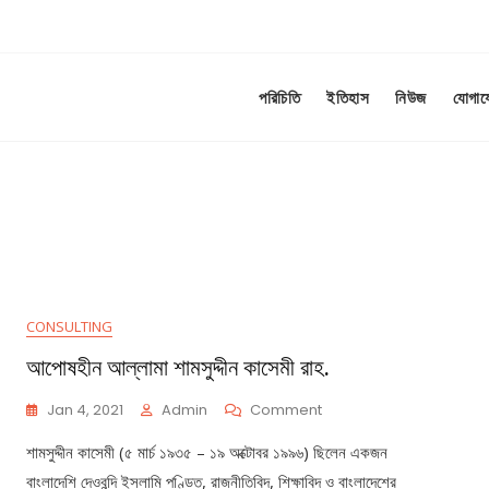
পরিচিতি
ইতিহাস
নিউজ
যোগা
CONSULTING
আপোষহীন আল্লামা শামসুদ্দীন কাসেমী রাহ.
On
Jan 4, 2021
Admin
Comment
আপোষহীন
শামসুদ্দীন কাসেমী (৫ মার্চ ১৯৩৫ – ১৯ অক্টোবর ১৯৯৬) ছিলেন একজন
আল্লামা
শামসুদ্দীন
বাংলাদেশি দেওবন্দি ইসলামি পণ্ডিত, রাজনীতিবিদ, শিক্ষাবিদ ও বাংলাদেশের