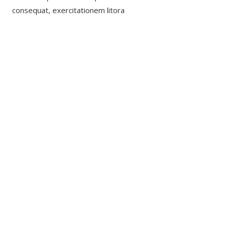
For
consequat, exercitationem litora
Families