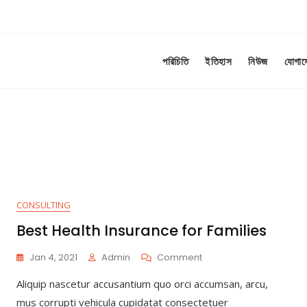
পরিচিতি
ইতিহাস
নিউজ
যোগা
CONSULTING
Best Health Insurance for Families
On
Jan 4, 2021
Admin
Comment
Best
Aliquip nascetur accusantium quo orci accumsan, arcu,
Health
Insurance
mus corrupti vehicula cupidatat consectetuer